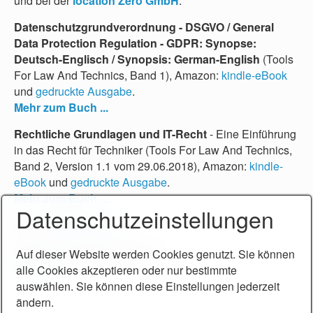
und bei der
location Zero GmbH
.
Datenschutzgrundverordnung - DSGVO / General
Data Protection Regulation - GDPR: Synopse:
Deutsch-Englisch / Synopsis: German-English
(Tools
For Law And Technics, Band 1), Amazon:
kindle-eBook
und
gedruckte Ausgabe
.
Mehr zum Buch ...
Rechtliche Grundlagen und IT-Recht
- Eine Einführung
in das Recht für Techniker (Tools For Law And Technics,
Band 2, Version 1.1 vom 29.06.2018), Amazon:
kindle-
eBook
und
gedruckte Ausgabe
.
Mehr zum Buch …
Datenschutzeinstellungen
Mein
Rechtsglossar
.
Weitere Veröffentlichungen.
Auf dieser Website werden Cookies genutzt. Sie können
Mehr dazu...
alle Cookies akzeptieren oder nur bestimmte
auswählen. Sie können diese Einstellungen jederzeit
Rechtsanwalt Friedrich Helmut Becker, Steißlingen bei Singen (bis 2017: Konstanz).
ändern.